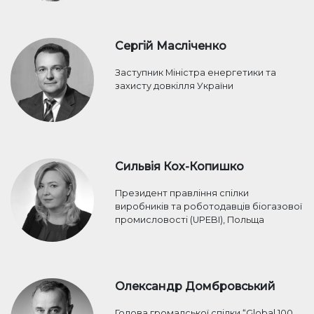
Сергій Масліченко
Заступник Міністра енергетики та
захисту довкілля України
Сильвія Кох-Копишко
Президент правління спілки
виробників та роботодавців біогазової
промисловості (UPEBI), Польща
Олександр Домбровський
Голова громадської спілки “Global 100