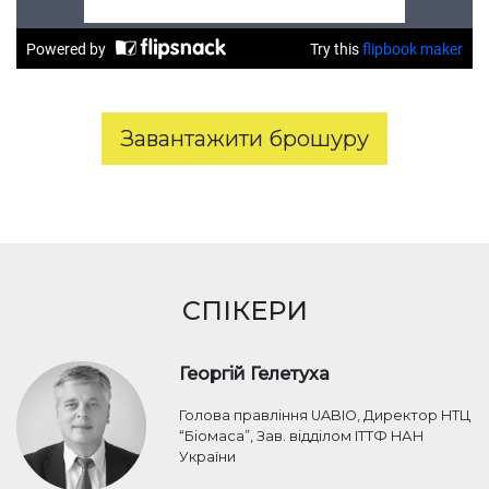
Завантажити брошуру
СПІКЕРИ
Георгій Гелетуха
Голова правління UABIO, Директор НТЦ
“Біомаса”, Зав. відділом ІТТФ НАН
України