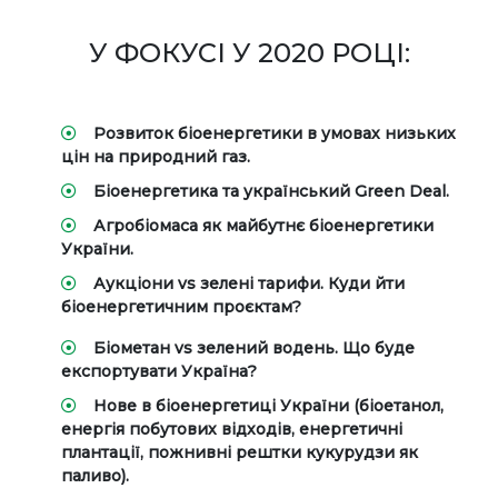
У ФОКУСІ У 2020 РОЦІ:
Розвиток біоенергетики в умовах низьких
цін на природний газ.
Біоенергетика та український Green Deal.
Агробіомаса як майбутнє біоенергетики
України.
Аукціони vs зелені тарифи. Куди йти
біоенергетичним проєктам?
Біометан vs зелений водень. Що буде
експортувати Україна?
Нове в біоенергетиці України (біоетанол,
енергія побутових відходів, енергетичні
плантації, пожнивні рештки кукурудзи як
паливо).