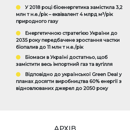
У 2018 році біоенергетика замістила
3,2
млн т н.е./рік
– еквівалент
4 млрд м³/рік
природного газу
Енергетичною стратегією України до
2035 року передбачене зростання частки
біопалив до
11 млн т н.е./рік
Біомаси в Україні достатньо, щоб
замістити весь імпортний газ та вугілля
Відповідно до української Green Deal у
планах досягти виробництва
60%
енергії з
відновлюваних джерел до 2050 року
АРХІВ